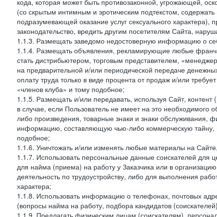
кода, которая может быть противозаконной, угрожающей, оск
(со скрытым интимным и эротическим подтекстом, содержать
подразумевающей оказание услуг сексуального характера), 
законодательство, вредить другим посетителям Сайта, наруша
1.1.3. Размещать заведомо недостоверную информацию о себ
1.1.4. Размещать объявления, рекламирующие любые франча
стать дистрибьютером, торговым представителем, «менедже
на предварительной и/или периодической передаче денежны
оплату труда только в виде процента от продаж и/или требуе
«членов клуба» и тому подобное;
1.1.5. Размещать и/или передавать, используя Сайт, контент
в случае, если Пользователь не имеет на это необходимого 
либо произведения, товарные знаки и знаки обслуживания,
информацию, составляющую чью-либо коммерческую тайну, и
подобное;
1.1.6. Уничтожать и/или изменять любые материалы на Сайте
1.1.7. Использовать персональные данные соискателей для ц
для найма (приема) на работу у Заказчика или в организаци
деятельность по трудоустройству, либо для выполнения рабо
характера;
1.1.8. Использовать информацию о телефонах, почтовых адре
(вопросы найма на работу, подбора кандидатов (соискателей
1.1.9. Предлагать физическим лицам (соискателям), персон