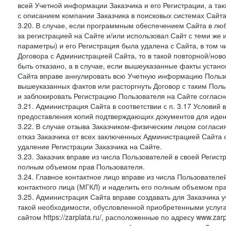
всей Учетной информации Заказчика и его Регистрации, а т
с описанием компании Заказчика в поисковых системах Сайт
3.20. В случае, если программным обеспечением Сайта в лю
за регистрацией на Сайте и/или использовал Сайт с теми же
параметры) и его Регистрация была удалена с Сайта, в том 
Договора с Администрацией Сайта, то в такой повторной/но
быть отказано, а в случае, если вышеуказанные факты уста
Сайта вправе аннулировать всю Учетную информацию Пользо
вышеуказанных фактов или расторгнуть Договор с таким По
и заблокировать Регистрацию Пользователя на Сайте согласн
3.21. Администрация Сайта в соответствии с п. 3.17 Условий
предоставления копий подтверждающих документов для идент
3.22. В случае отзыва Заказчиком-физическим лицом согласи
отказ Заказчика от всех заключенных Администрацией Сайта с
удаление Регистрации Заказчика на Сайте.
3.23. Заказчик вправе из числа Пользователей в своей Регист
полным объемом прав Пользователя.
3.24. Главное контактное лицо вправе из числа Пользователе
контактного лица (МГКЛ) и наделить его полным объемом пр
3.25. Администрация Сайта вправе создавать для Заказчика уче
такой необходимости, обусловленной приобретенными услугам
сайтом https://zarplata.ru/, расположенные по адресу www.zarpl