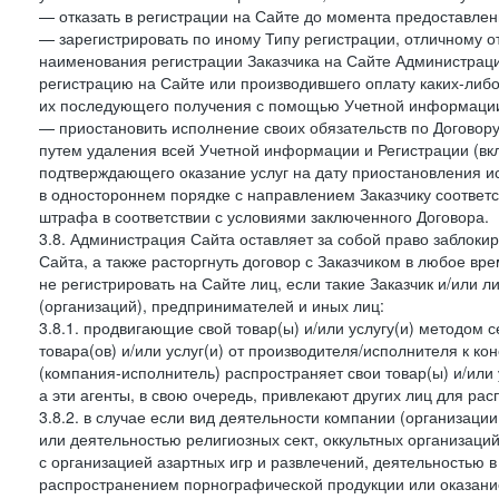
— отказать в регистрации на Сайте до момента предоставле
— зарегистрировать по иному Типу регистрации, отличному от
наименования регистрации Заказчика на Сайте Администрац
регистрацию на Сайте или производившего оплату каких-либо
их последующего получения с помощью Учетной информации
— приостановить исполнение своих обязательств по Договору
путем удаления всей Учетной информации и Регистрации (вк
подтверждающего оказание услуг на дату приостановления ис
в одностороннем порядке с направлением Заказчику соответ
штрафа в соответствии с условиями заключенного Договора.
3.8. Администрация Сайта оставляет за собой право заблоки
Сайта, а также расторгнуть договор с Заказчиком в любое в
не регистрировать на Сайте лиц, если такие Заказчик и/или 
(организаций), предпринимателей и иных лиц:
3.8.1. продвигающие свой товар(ы) и/или услугу(и) методом 
товара(ов) и/или услуг(и) от производителя/исполнителя к к
(компания-исполнитель) распространяет свои товар(ы) и/или 
а эти агенты, в свою очередь, привлекают других лиц для ра
3.8.2. в случае если вид деятельности компании (организаци
или деятельностью религиозных сект, оккультных организаций
с организацией азартных игр и развлечений, деятельностью 
распространением порнографической продукции или оказанием