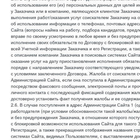
об использовании его (их) персональных данных для целей и
у Заказчика или в компанию, являющуюся клиентом Заказчика
выполнения работ/оказания услуг соискателем Заказчику на о
об использовании информации о телефонах, почтовых адреса
Сайта (вопросы найма на работу, подбора кандидатов, пред
вправе по своему усмотрению в любое время и без предупреж
исполнение своих обязательств по Договору с блокировкой в
всей Учетной информации Заказчика и его Регистрации, а т
с описанием компании Заказчика в поисковых системах Сайт
оказание услуг на дату приостановления исполнения обязате
порядке с направлением Заказчику соответствующего уведом
с условиями заключенного Договора. Жалоба от соискателя 
Администрацией Сайта, если она поступила в Администрацию 
посредством факсового сообщения, электронной почты и проч
личного контакта с последующей фиксацией содержания жал
достоверно установить факт получения жалобы и ее содержа
2.6. В случае поступления в адрес Администрации Сайта 1 (од
работодателя (при условии обоснованности такой жалобы/жа
и без предупреждения Заказчика, в отношении которого пост
с блокировкой возможности использования Сайта для такого 
Регистрации, а также прекращения отображения названия ст
системах Сайта, видимых Пользователям, с выставлением до