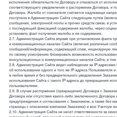
исполнения обязательств по Договору и отказаться от испол
соответствующего уведомления о расторжении Договора. и п
Договора. Жалоба от соискателя считается надлежаще напра
поступила в Администрацию Сайта следующим путем (включая
сообщения, электронной почты и прочих средств связи, в уст
с последующей фиксацией содержания жалобы, через социа
установить факт получения жалобы и ее содержание.
2.7. Администрация Сайта вправе при установлении факта 
и коммуникационных каналах Сайта (включая различные сооб
сообщений/информации, содержащей спам, нецензурную лекс
по своему усмотрению блокировать возможность использов
консультационных и коммуникационных каналов Сайта, в том 
2.8. Администрация Сайта ведет наблюдение за IP-адресами 
об использовании одного и того же IP-адреса Пользователя 
в любое время и без предварительного уведомления Заказчи
использования Сайта с такого IP-адреса до прекращения исп
пользователями.
2.9. В случае расторжения (прекращения) Договора с Заказч
Договора или отсутствия какого-либо заключенного Договора
предупреждения и согласования с Заказчиком, а также без к
страницы с описанием компании Заказчика) и всю Учетную и
2.10. Администрация Сайта не несет ответственности за неи
возможный ущерб, возникший в результате: (а) неправомерн