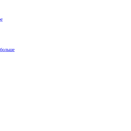
ре
 больше