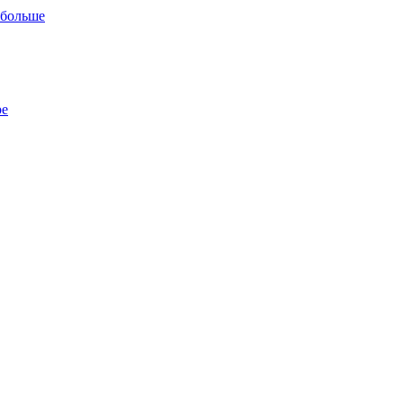
 больше
ре