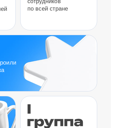
сотрудников
по всей стране
лей
троили
ка