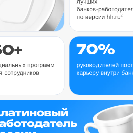
лучших
банков-работодате
2
по версии hh.ru
руководителей пос
циальных программ
карьеру внутри бан
я сотрудников