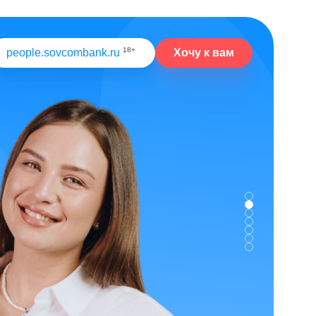
18+
Хочу к вам
people.sovcombank.ru