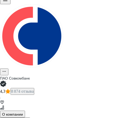
ПАО
Совкомбанк
4,3
8 874 отзыва
·
О компании