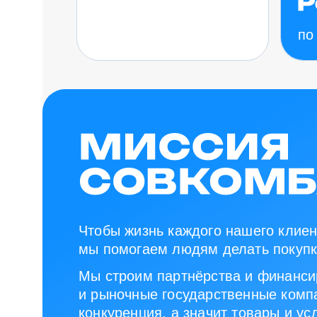
по
Чтобы жизнь каждого нашего клиен
мы помогаем людям делать покупк
Мы строим партнёрства и финанси
и рыночные государственные компа
конкуренция, а значит товары и ус