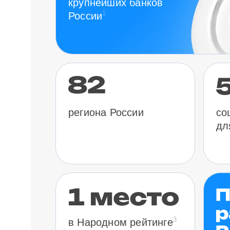
крупнейших банков
1
России
региона России
со
дл
3
в Народном рейтинге