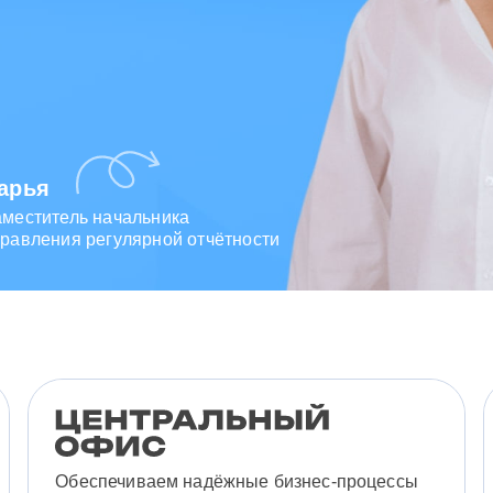
арья
Зарина
аместитель начальника
Ведущий специалист
равления регулярной отчётности
отдела исходящих коммуникаций
Обеспечиваем надёжные бизнес-процессы