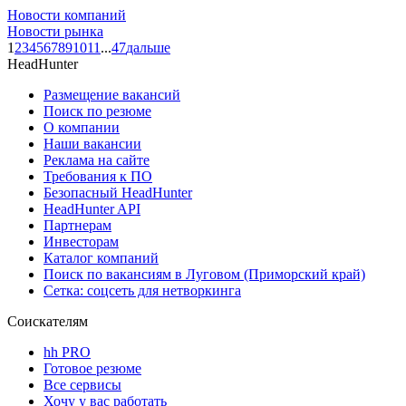
Новости компаний
Новости рынка
1
2
3
4
5
6
7
8
9
10
11
...
47
дальше
HeadHunter
Размещение вакансий
Поиск по резюме
О компании
Наши вакансии
Реклама на сайте
Требования к ПО
Безопасный HeadHunter
HeadHunter API
Партнерам
Инвесторам
Каталог компаний
Поиск по вакансиям в Луговом (Приморский край)
Сетка: соцсеть для нетворкинга
Соискателям
hh PRO
Готовое резюме
Все сервисы
Хочу у вас работать