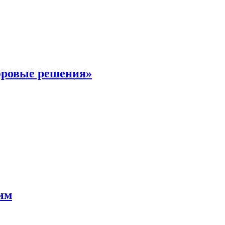
фровые решения»
мим