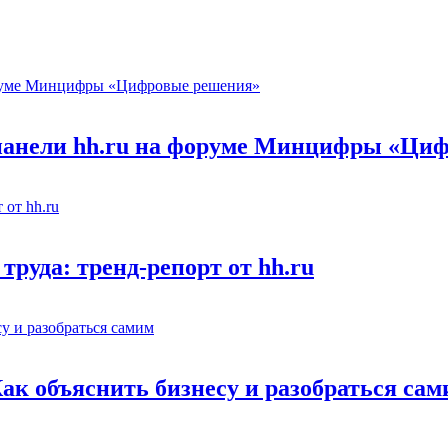
 панели hh.ru на форуме Минцифры «Ци
труда: тренд-репорт от hh.ru
Как объяснить бизнесу и разобраться са