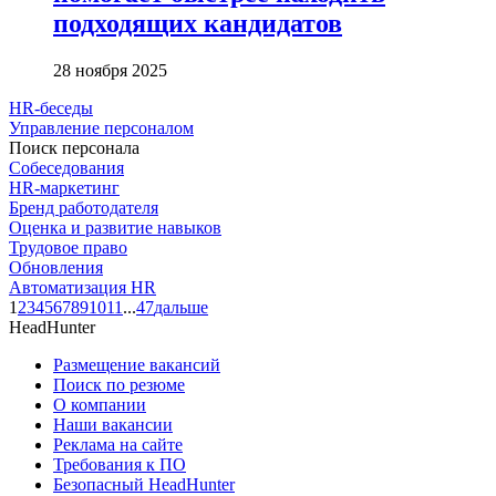
подходящих кандидатов
28 ноября 2025
HR-беседы
Управление персоналом
Поиск персонала
Собеседования
HR-маркетинг
Бренд работодателя
Оценка и развитие навыков
Трудовое право
Обновления
Автоматизация HR
1
2
3
4
5
6
7
8
9
10
11
...
47
дальше
HeadHunter
Размещение вакансий
Поиск по резюме
О компании
Наши вакансии
Реклама на сайте
Требования к ПО
Безопасный HeadHunter